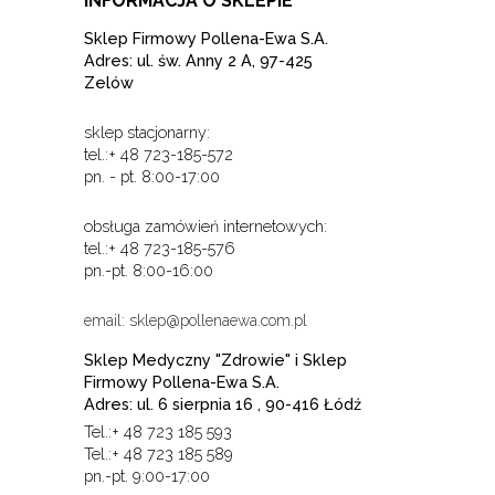
INFORMACJA O SKLEPIE
Sklep Firmowy Pollena-Ewa S.A.
Adres: ul. św. Anny 2 A, 97-425
Zelów
sklep stacjonarny:
tel.:+ 48 723-185-572
pn. - pt. 8:00-17:00
obsługa zamówień internetowych:
tel.:+ 48 723-185-576
pn.-pt. 8:00-16:00
email: sklep@pollenaewa.com.pl
Sklep Medyczny "Zdrowie" i Sklep
Firmowy Pollena-Ewa S.A.
Adres: ul. 6 sierpnia 16 , 90-416 Łódź
Tel.:+ 48 723 185 593
Tel.:+ 48 723 185 589
pn.-pt. 9:00-17:00