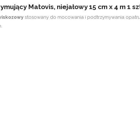
ymujący Matovis, niejałowy 15 cm x 4 m 1 sz
 wiskozowy
stosowany do mocowania i podtrzymywania opatrun
.