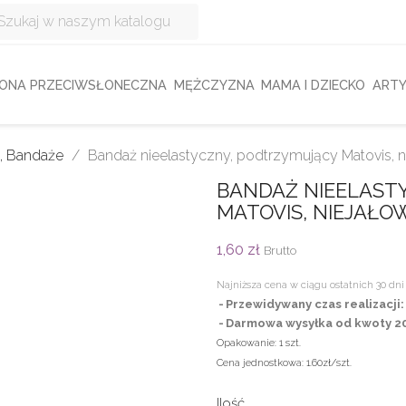
ONA PRZECIWSŁONECZNA
MĘŻCZYZNA
MAMA I DZIECKO
ARTY
 , Bandaże
Bandaż nieelastyczny, podtrzymujący Matovis, ni
BANDAŻ NIEELAST
MATOVIS, NIEJAŁOWY
1,60 zł
Brutto
Najniższa cena w ciągu ostatnich 30 dni 
Przewidywany czas realizacji
Darmowa wysyłka od kwoty 20
Opakowanie:
1 szt.
Cena jednostkowa:
1.60zł/szt.
Ilość