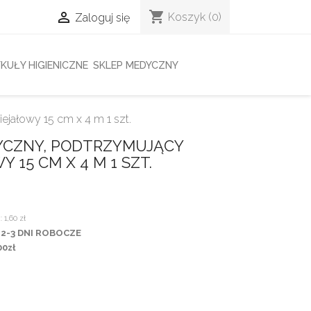
shopping_cart

Koszyk
(0)
Zaloguj się
KUŁY HIGIENICZNE
SKLEP MEDYCZNY
ejałowy 15 cm x 4 m 1 szt.
YCZNY, PODTRZYMUJĄCY
 15 CM X 4 M 1 SZT.
:
1,60 zł
: 2-3 DNI ROBOCZE
0zł