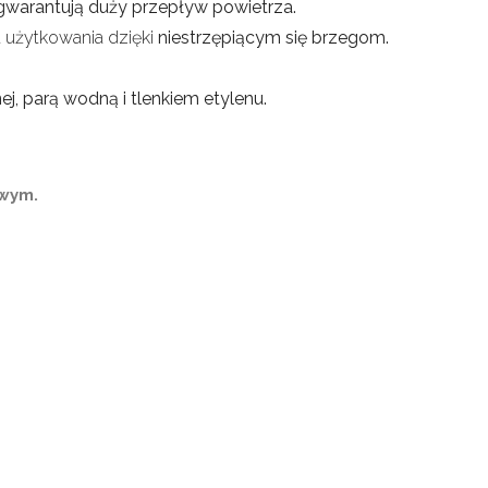
i gwarantują duży przepływ powietrza.
użytkowania dzięki
niestrzępiącym się brzegom.
nej, parą wodną i tlenkiem etylenu.
wym.