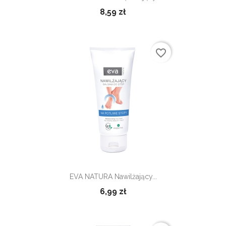
8,59 zł
favorite_border
EVA NATURA Nawilżający...
6,99 zł