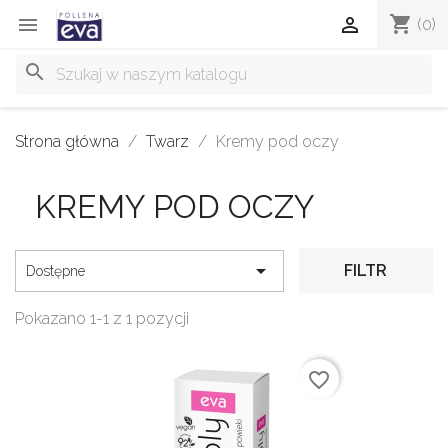
shopping_cart


(0)
search
Strona główna
Twarz
Kremy pod oczy
KREMY POD OCZY

FILTR
Dostępne
Pokazano 1-1 z 1 pozycji
favorite_border