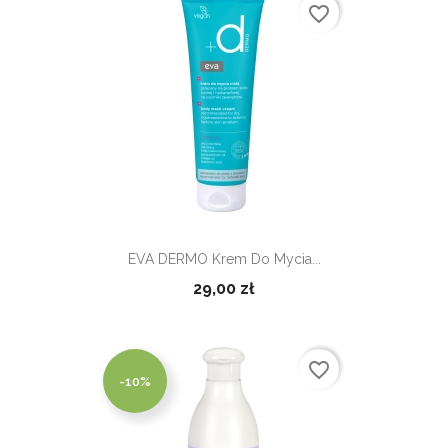
favorite_border
EVA DERMO Krem Do Mycia...
29,00 zł
favorite_border
-10%