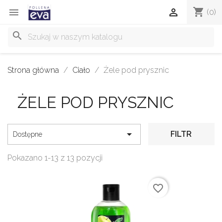
shopping_cart


(0)
search
Strona główna
Ciało
Żele pod prysznic
ŻELE POD PRYSZNIC

FILTR
Dostępne
Pokazano 1-13 z 13 pozycji
favorite_border