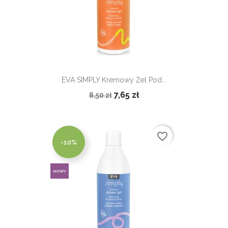
EVA SIMPLY Kremowy Żel Pod...
7,65 zł
8,50 zł
favorite_border
-10%
NOWY