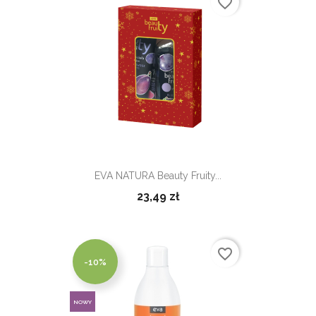
favorite_border
EVA NATURA Beauty Fruity...
23,49 zł
favorite_border
-10%
NOWY