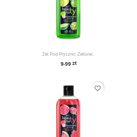
Żel Pod Prysznic Zielone...
9,99 zł
favorite_border