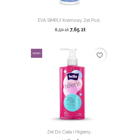
EVA SIMPLY Kremowy Żel Pod...
7,65 zł
8,50 zł
favorite_border
NOWY
Żel Do Ciała I Higieny...