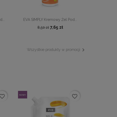

Szybki podgląd
...
EVA SIMPLY Kremowy Żel Pod...
7,65 zł
8,50 zł

Wszystkie produkty w promocji
vorite_border
favorite_border
NOWY