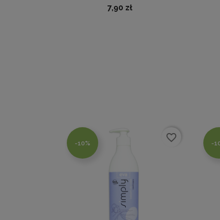
7,90 zł
favorite_border
-10%
-1