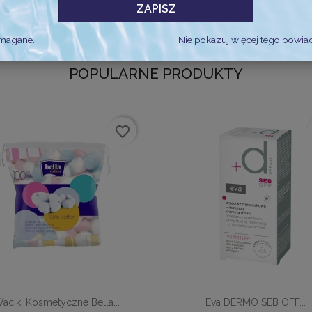
ZAPISZ
ymagane.
Nie pokazuj więcej tego powia
POPULARNE PRODUKTY
favorite_border


Szybki podgląd
Szybki podgląd
aciki Kosmetyczne Bella...
Eva DERMO SEB OFF...