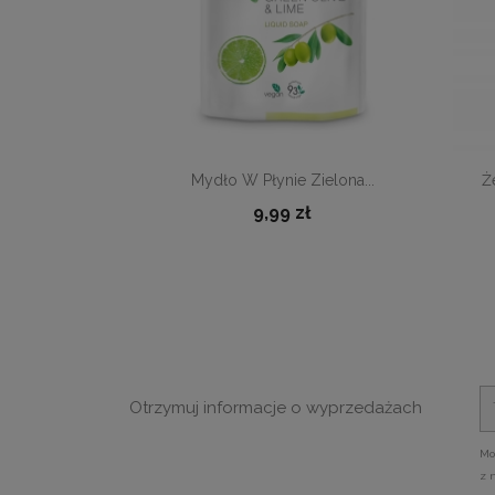

Szybki podgląd
Mydło W Płynie Zielona...
Ż
9,99 zł
Otrzymuj informacje o wyprzedażach
Mo
z 