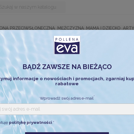
ONA PRZECIWSŁONECZNA
MĘŻCZYZNA
MAMA I DZIECKO
ARTY
BĄDŹ ZAWSZE NA BIEŻĄCO
zymuj informacje o nowościach i promocjach, zgarniaj ku
rabatowe
*
Wprowadź swój adres e-mail
ptuję
politykę prywatności
.*