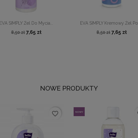


Szybki podgląd
Szybki podgląd
EVA SIMPLY Żel Do Mycia...
EVA SIMPLY Kremowy Żel Pod
7,65 zł
7,65 zł
8,50 zł
8,50 zł
NOWE PRODUKTY
favorite_border
fa
NOWY