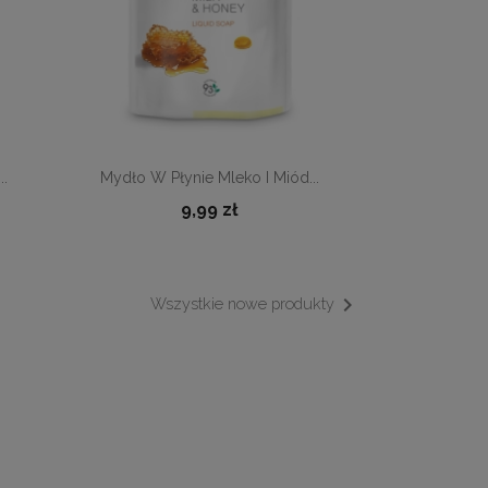

Szybki podgląd
..
Mydło W Płynie Mleko I Miód...
9,99 zł

Wszystkie nowe produkty