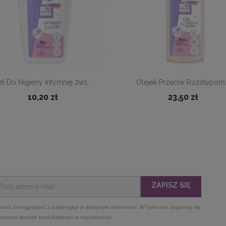


Szybki podgląd
Szybki podgląd
el Do Higieny Intymnej 2w1...
Olejek Przeciw Rozstępom.
10,20 zł
23,50 zł
ZAPISZ SIĘ
żesz zrezygnować z subskrypcji w dowolnym momencie. W tym celu zapoznaj się
naszymi danymi kontaktowymi w regulaminie.