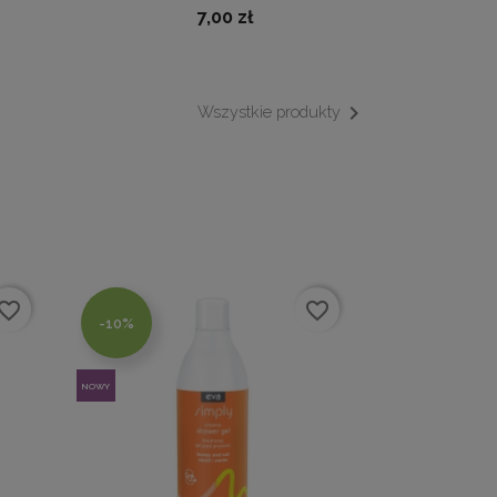
7,00 zł

Wszystkie produkty
vorite_border
favorite_border
-10%
NOWY