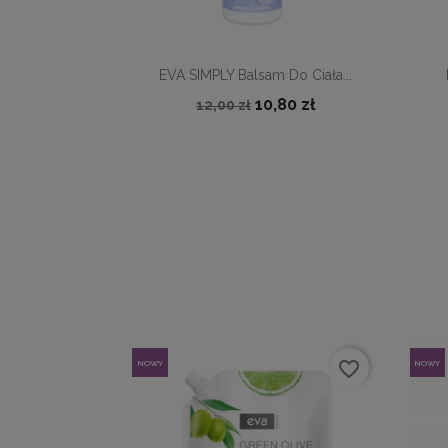

Szybki podgląd
EVA SIMPLY Balsam Do Ciała...
10,80 zł
12,00 zł
favorite_border
NOWY
NOWY