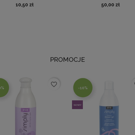
10,50 zł
50,00 zł
PROMOCJE
favorite_border
fa
0%
-10%
NOWY