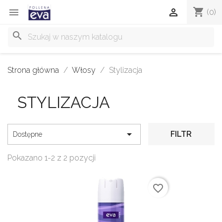
shopping_cart


(0)
search
Strona główna
Włosy
Stylizacja
STYLIZACJA

FILTR
Dostępne
Pokazano 1-2 z 2 pozycji
favorite_border