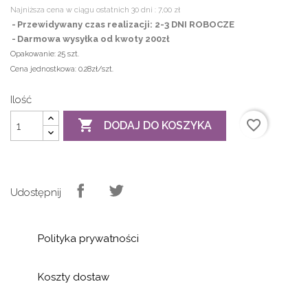
Najniższa cena w ciągu ostatnich 30 dni :
7,00 zł
Przewidywany czas realizacji: 2-3 DNI ROBOCZE
Darmowa wysyłka od kwoty 200zł
Opakowanie:
25 szt.
Cena jednostkowa:
0.28zł/szt.
Ilość

favorite_border
DODAJ DO KOSZYKA
Udostępnij
Polityka prywatności
Koszty dostaw