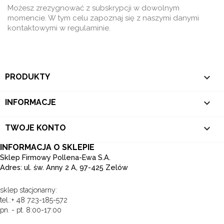
Możesz zrezygnować z subskrypcji w dowolnym
momencie. W tym celu zapoznaj się z naszymi danymi
kontaktowymi w regulaminie.

PRODUKTY

INFORMACJE

TWOJE KONTO
INFORMACJA O SKLEPIE
Sklep Firmowy Pollena-Ewa S.A.
Adres: ul. św. Anny 2 A, 97-425 Zelów
sklep stacjonarny:
tel.:+ 48 723-185-572
pn. - pt. 8:00-17:00