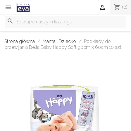
shopping_cart


(0)
search
Strona główna
Mama i Dziecko
Podkłady do
przewijania Bella Baby Happy Soft 90cm x 60cm 10 szt.