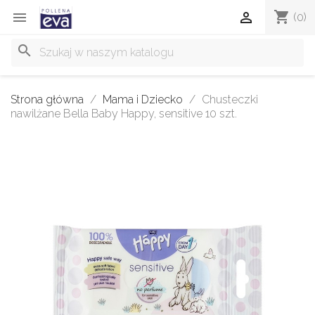
shopping_cart


(0)
search
Strona główna
Mama i Dziecko
Chusteczki
nawilżane Bella Baby Happy, sensitive 10 szt.