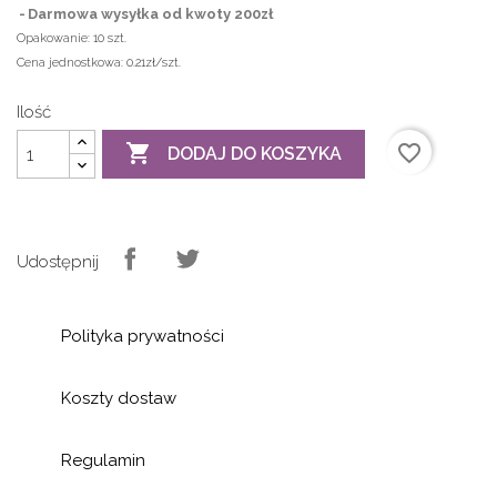
Darmowa wysyłka od kwoty 200zł
Opakowanie:
10 szt.
Cena jednostkowa:
0.21zł/szt.
Ilość

favorite_border
DODAJ DO KOSZYKA
Udostępnij
Polityka prywatności
Koszty dostaw
Regulamin