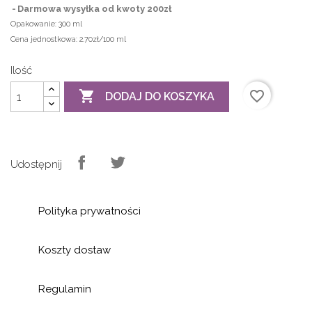
Darmowa wysyłka od kwoty 200zł
Opakowanie:
300 ml
Cena jednostkowa:
2.70zł/100 ml
Ilość

favorite_border
DODAJ DO KOSZYKA
Udostępnij
Polityka prywatności
Koszty dostaw
Regulamin