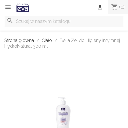
shopping_cart


(0)
search
Strona główna
Ciało
Bella Żel do Higieny intymnej
HydroNatural 300 ml