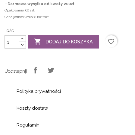
Darmowa wysyłka od kwoty 200zł
Opakowanie:
60 szt.
Cena jednostkowa:
0.10zł/szt.
Ilość

favorite_border
DODAJ DO KOSZYKA
Udostępnij
Polityka prywatności
Koszty dostaw
Regulamin