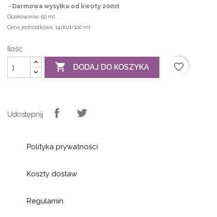
Darmowa wysyłka od kwoty 200zł
Opakowanie:
50 ml
Cena jednostkowa:
14.00zł/100 ml
Ilość

favorite_border
DODAJ DO KOSZYKA
Udostępnij
Polityka prywatności
Koszty dostaw
Regulamin