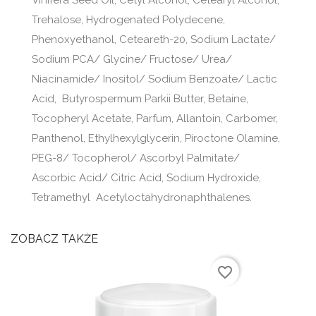
Vinifera Seed Oil, Cetyl Alcohol, Cetearyl Alcohol,
Trehalose, Hydrogenated Polydecene,
Phenoxyethanol, Ceteareth-20, Sodium Lactate/
Sodium PCA/ Glycine/ Fructose/ Urea/
Niacinamide/ Inositol/ Sodium Benzoate/ Lactic
Acid, Butyrospermum Parkii Butter, Betaine,
Tocopheryl Acetate, Parfum, Allantoin, Carbomer,
Panthenol, Ethylhexylglycerin, Piroctone Olamine,
PEG-8/ Tocopherol/ Ascorbyl Palmitate/
Ascorbic Acid/ Citric Acid, Sodium Hydroxide,
Tetramethyl Acetyloctahydronaphthalenes.
ZOBACZ TAKŻE
favorite_border