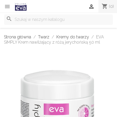
shopping_cart


(0)
search
Strona główna
Twarz
Kremy do twarzy
EVA
SIMPLY Krem nawilżający z różą jerychońską 50 ml