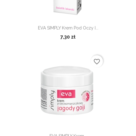
EVA SIMPLY Krem Pod Oczy I...
7,30 zł
favorite_border
EVA SIMPLY Krem...