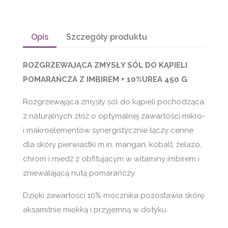
Opis
Szczegóły produktu
ROZGRZEWAJĄCA ZMYSŁY SÓL DO KĄPIELI
POMARAŃCZA Z IMBIREM + 10%UREA 450 G
Rozgrzewająca zmysły sól do kąpieli pochodząca
z naturalnych złóż o optymalnej zawartości mikro-
i makroelementów synergistycznie łączy cenne
dla skóry pierwiastki m.in. mangan, kobalt, żelazo,
chrom i miedź z obfitującym w witaminy imbirem i
zniewalającą nutą pomarańczy.
Dzięki zawartości 10% mocznika pozostawia skórę
aksamitnie miękką i przyjemną w dotyku.