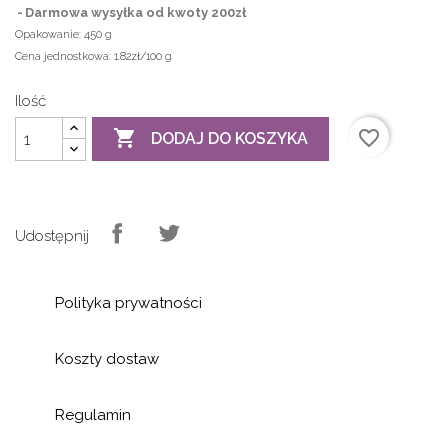
Darmowa wysyłka od kwoty 200zł
Opakowanie:
450 g
Cena jednostkowa:
1.82zł/100 g
Ilość

favorite_border
DODAJ DO KOSZYKA
Udostępnij
Polityka prywatności
Koszty dostaw
Regulamin