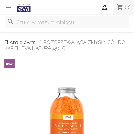
shopping_cart


(0)
search
Strona główna
ROZGRZEWAJĄCA ZMYSŁY SÓL DO
KĄPIELI EVA NATURA 450 G
NOWY